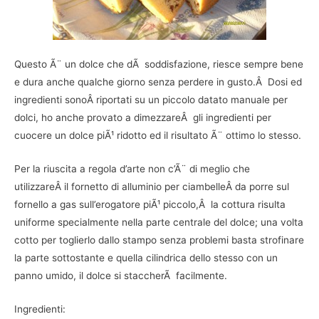
Questo Ã¨ un dolce che dÃ soddisfazione, riesce sempre bene
e dura anche qualche giorno senza perdere in gusto.Â Dosi ed
ingredienti sonoÂ riportati su un piccolo datato manuale per
dolci, ho anche provato a dimezzareÂ gli ingredienti per
cuocere un dolce piÃ¹ ridotto ed il risultato Ã¨ ottimo lo stesso.
Per la riuscita a regola d’arte non c’Ã¨ di meglio che
utilizzareÂ il fornetto di alluminio per ciambelleÂ da porre sul
fornello a gas sull’erogatore piÃ¹ piccolo,Â la cottura risulta
uniforme specialmente nella parte centrale del dolce; una volta
cotto per toglierlo dallo stampo senza problemi basta strofinare
la parte sottostante e quella cilindrica dello stesso con un
panno umido, il dolce si staccherÃ facilmente.
Ingredienti: