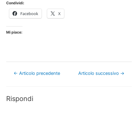
Condividi:
Facebook
X
Mi piace:
Navigazione
←
Articolo precedente
Articolo successivo
→
articoli
Rispondi