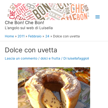
Vai
al
Men
contenuto
Che Bon! Che Bon!
princ
L'angolo sul web di Luisella
Home
2011
Febbraio
24
Dolce con uvetta
Dolce con uvetta
Lascia un commento
/
dolci e frutta
/ Di
luisellafaggioli