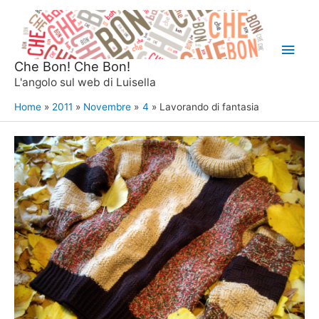
Vai
al
Men
contenuto
Che Bon! Che Bon!
princ
L'angolo sul web di Luisella
Home
2011
Novembre
4
Lavorando di fantasia