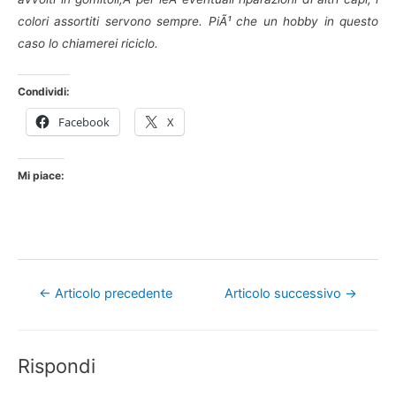
colori assortiti servono sempre. PiÃ¹ che un hobby in questo
caso lo chiamerei riciclo.
Condividi:
Facebook
X
Mi piace:
Navigazione
←
Articolo precedente
Articolo successivo
→
articoli
Rispondi