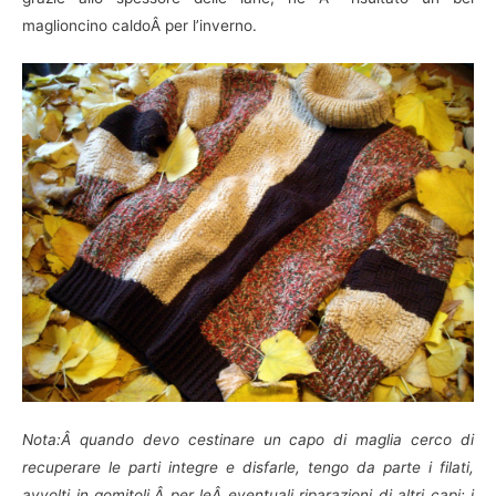
maglioncino caldoÂ per l’inverno.
Nota:Â quando devo cestinare un capo di maglia cerco di
recuperare le parti integre e disfarle, tengo da parte i filati,
avvolti in gomitoli,Â per leÂ eventuali riparazioni di altri capi; i