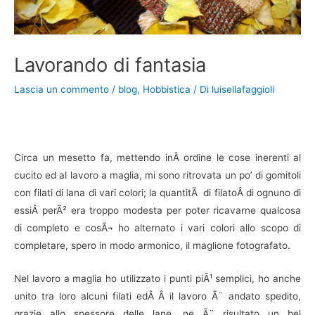
Lavorando di fantasia
Lascia un commento
/
blog
,
Hobbistica
/ Di
luisellafaggioli
Circa un mesetto fa, mettendo inÂ ordine le cose inerenti al
cucito ed al lavoro a maglia, mi sono ritrovata un po’ di gomitoli
con filati di lana di vari colori; la quantitÃ di filatoÂ di ognuno di
essiÂ perÃ² era troppo modesta per poter ricavarne qualcosa
di completo e cosÃ¬ ho alternato i vari colori allo scopo di
completare, spero in modo armonico, il maglione fotografato.
Nel lavoro a maglia ho utilizzato i punti piÃ¹ semplici, ho anche
unito tra loro alcuni filati edÂ Â il lavoro Ã¨ andato spedito,
grazie allo spessore delle lane, ne Ã¨ risultato un bel