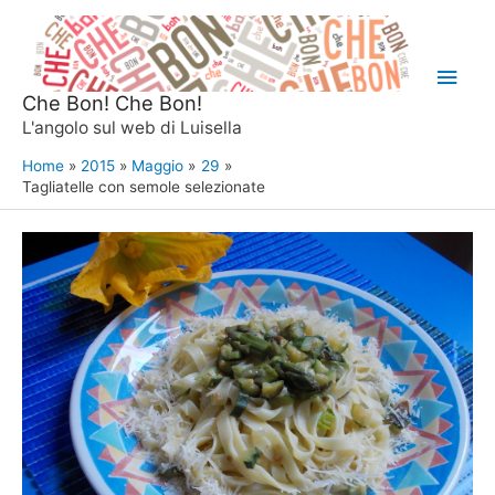
Vai
al
Men
contenuto
Che Bon! Che Bon!
princ
L'angolo sul web di Luisella
Home
2015
Maggio
29
Tagliatelle con semole selezionate