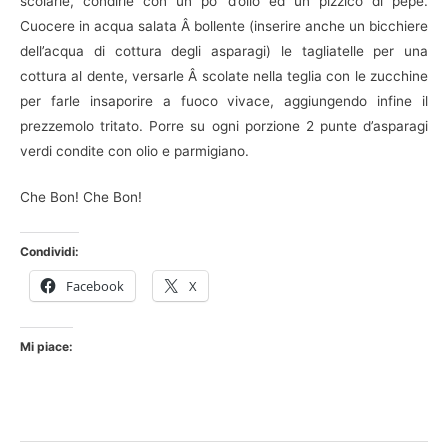
scolarle, condirle con un po’ d’olio ed un pizzico di pepe.
Cuocere in acqua salata Â bollente (inserire anche un bicchiere
dell’acqua di cottura degli asparagi) le tagliatelle per una
cottura al dente, versarle Â scolate nella teglia con le zucchine
per farle insaporire a fuoco vivace, aggiungendo infine il
prezzemolo tritato. Porre su ogni porzione 2 punte d’asparagi
verdi condite con olio e parmigiano.
Che Bon! Che Bon!
Condividi:
Facebook
X
Mi piace: