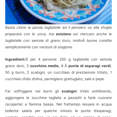
Basta citare la parola tagliatelle ed il pensiero va alla sfoglia
preparata con le uova, ma
esistono
sul mercato anche le
tagliatelle con semola di grano duro, moltoÂ buone condite
semplicemente con verdure di stagione.
Ingredient
i
:
Â per 4 persone: 250 g tagliatelle con semola
grano duro, 3
zucchine medie,
8 Â
punte di asparagi verdi
,
50 g burro, 2 scalogni, un cucchiaio di prezzemolo tritato, 1
cucchiaio d’olio d’oliva, parmigiano grattugiato, sale e pepe.
Far soffriggere nel burro gli
scalogni
tritati sottilmente,
aggiungere le zucchine tagliate a pezzetti e farle cuocere
(scoperte) a fiamma bassa. Nel frattempo lessare in acqua
bollente salata per qualche minuto le punte d’asparagi,