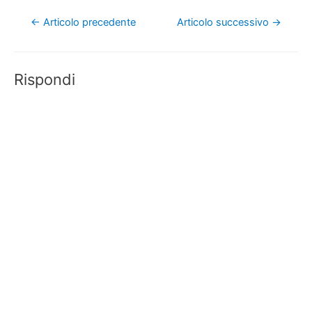
Navigazione
←
Articolo precedente
Articolo successivo
→
articoli
Rispondi