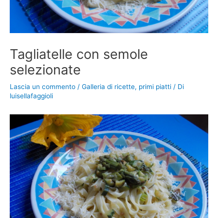
Tagliatelle con semole
selezionate
Lascia un commento
/
Galleria di ricette
,
primi piatti
/ Di
luisellafaggioli