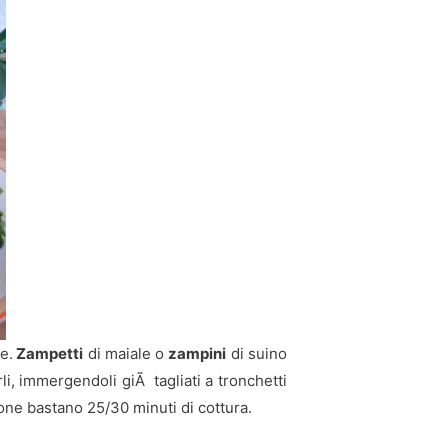
e.
Zampetti
di maiale o
zampini
di suino
rli, immergendoli giÃ tagliati a tronchetti
sione bastano 25/30 minuti di cottura.