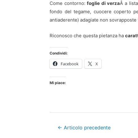
Come contorno:
foglie di verza
Â a list
fondo del tegame, cuocere coperto per
antiaderente) adagiate non sovrapposte f
Riconosco che questa pietanza ha
carat
Condividi:
Facebook
X
Mi piace:
Navigazione
←
Articolo precedente
articoli