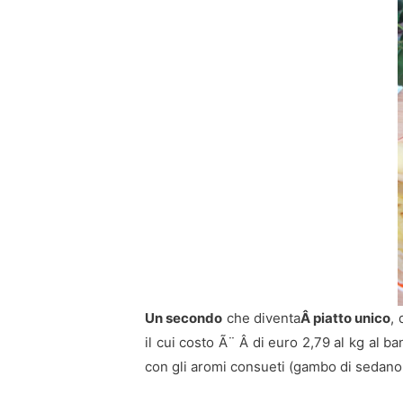
Un secondo
che diventa
Â piatto unico
,
il cui costo Ã¨ Â di euro 2,79 al kg al ba
con gli aromi consueti (gambo di sedano, f