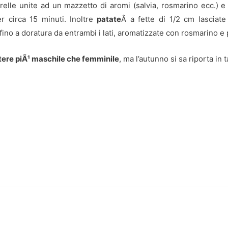
arelle unite ad un mazzetto di aromi (salvia, rosmarino ecc.) e f
 circa 15 minuti. Inoltre
patate
Â a fette di 1/2 cm lasciat
ino a doratura da entrambi i lati, aromatizzate con rosmarino e 
tere piÃ¹ maschile che femminile
, ma l’autunno si sa riporta in t