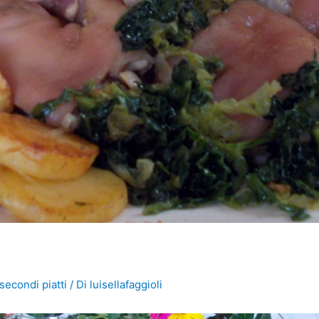
secondi piatti
/ Di
luisellafaggioli