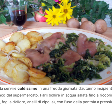
 da servire
caldissimo
in una fredda giornata d’autunno incipient
nco del supermercato. Farli bollire in acqua salata fino a ricopri
oglia d’alloro, anelli di cipolla), con l’uso della pentola a pres