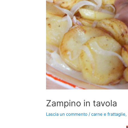
Zampino in tavola
Lascia un commento
/
carne e frattaglie
,