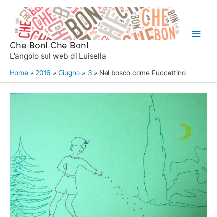
Vai
al
Men
contenuto
Che Bon! Che Bon!
princ
L'angolo sul web di Luisella
Home
2016
Giugno
3
Nel bosco come Puccettino