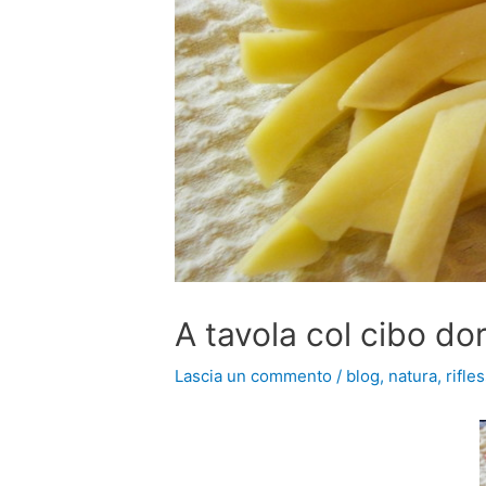
A tavola col cibo do
Lascia un commento
/
blog
,
natura
,
rifle