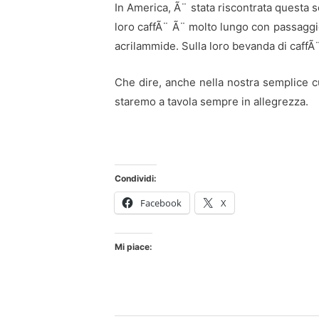
In America, Ã¨ stata riscontrata questa s
loro caffÃ¨ Ã¨ molto lungo con passaggio
acrilammide. Sulla loro bevanda di caffÃ¨ 
Che dire, anche nella nostra semplice cuc
staremo a tavola sempre in allegrezza.
Condividi:
Facebook
X
Mi piace: