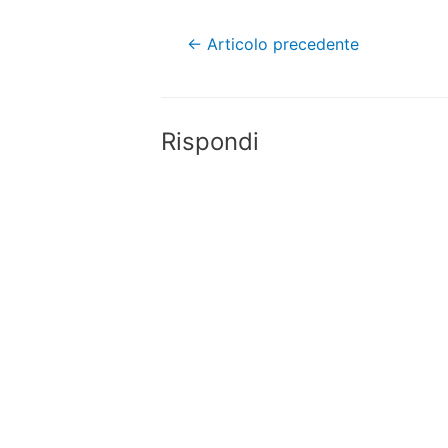
Navigazione
←
Articolo precedente
articoli
Rispondi