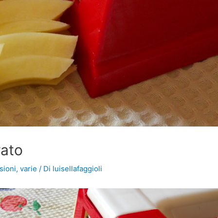
rato
ssioni
,
varie
/ Di
luisellafaggioli