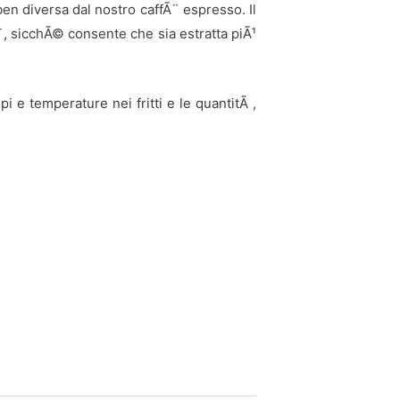
en diversa dal nostro caffÃ¨ espresso. Il
¨, sicchÃ© consente che sia estratta piÃ¹
 e temperature nei fritti e le quantitÃ ,