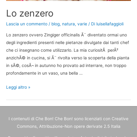
Lo zenzero
Lascia un commento
/
blog
,
natura
,
varie
/ Di
luisellafaggioli
Lo zenzero ovvero Zingiger officinalis Ã¨ diventato ormai uno
degli ingredienti presenti nelle pietanze divulgate dai tanti chef
che ci insegnano come utilizzarlo. La mia curiositÃ perÃ²
anzichÃ© in cucina, si Ã¨ rivolta verso la scoperta della pianta
in sÃ©, cosÃ¬ in autunno ho provato ad interrare, non troppo
profondamente in un vaso, una bella …
Lo
Leggi altro »
zenzero
I contenuti di
Che Bon! Che Bon!
sono licenziati con Creative
Commons, Attribuzione-Non opere derivate 2.5 Italia