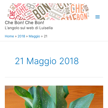
Vai
al
Men
contenuto
Che Bon! Che Bon!
princ
L'angolo sul web di Luisella
Home
2018
Maggio
21
21 Maggio 2018