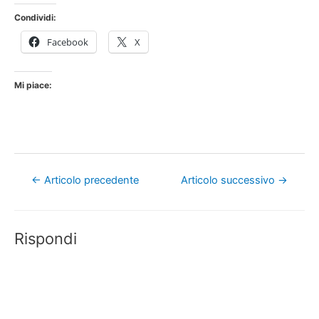
Condividi:
Facebook
X
Mi piace:
Navigazione
←
Articolo precedente
Articolo successivo
→
articoli
Rispondi