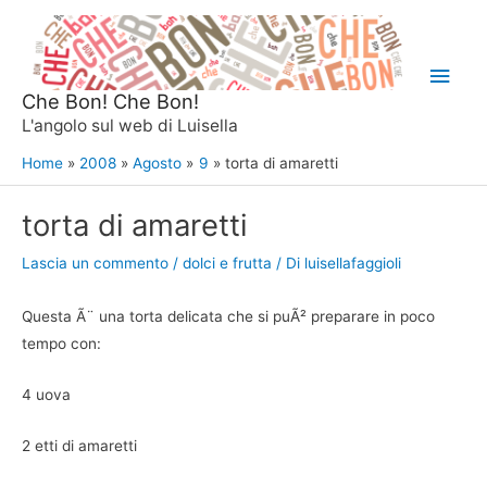
Vai
al
Men
contenuto
Che Bon! Che Bon!
princ
L'angolo sul web di Luisella
Home
2008
Agosto
9
torta di amaretti
torta di amaretti
Lascia un commento
/
dolci e frutta
/ Di
luisellafaggioli
Questa Ã¨ una torta delicata che si puÃ² preparare in poco
tempo con:
4 uova
2 etti di amaretti