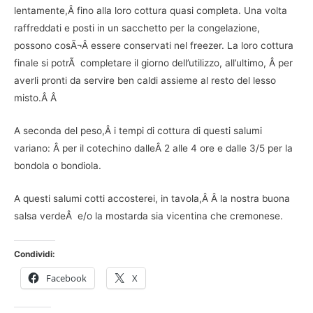
lentamente,Â fino alla loro cottura quasi completa. Una volta
raffreddati e posti in un sacchetto per la congelazione,
possono cosÃ¬Â essere conservati nel freezer. La loro cottura
finale si potrÃ completare il giorno dell’utilizzo, all’ultimo, Â per
averli pronti da servire ben caldi assieme al resto del lesso
misto.Â Â
A seconda del peso,Â i tempi di cottura di questi salumi
variano: Â per il cotechino dalleÂ 2 alle 4 ore e dalle 3/5 per la
bondola o bondiola.
A questi salumi cotti accosterei, in tavola,Â Â la nostra buona
salsa verdeÂ e/o la mostarda sia vicentina che cremonese.
Condividi:
Facebook
X