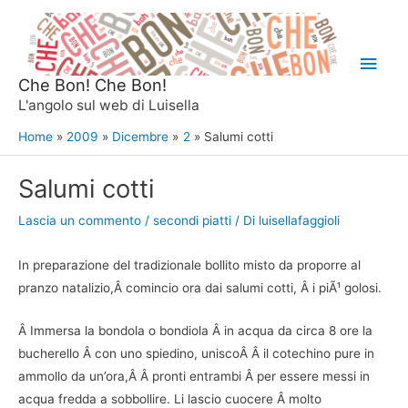
Vai
al
Men
contenuto
Che Bon! Che Bon!
princ
L'angolo sul web di Luisella
Home
2009
Dicembre
2
Salumi cotti
Salumi cotti
Lascia un commento
/
secondi piatti
/ Di
luisellafaggioli
In preparazione del tradizionale bollito misto da proporre al
pranzo natalizio,Â comincio ora dai salumi cotti, Â i piÃ¹ golosi.
Â Immersa la bondola o bondiola Â in acqua da circa 8 ore la
bucherello Â con uno spiedino, uniscoÂ Â il cotechino pure in
ammollo da un’ora,Â Â pronti entrambi Â per essere messi in
acqua fredda a sobbollire. Li lascio cuocere Â molto