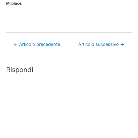
Mi piace:
Navigazione
←
Articolo precedente
Articolo successivo
→
articoli
Rispondi