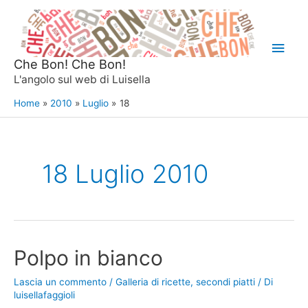
Vai
al
Men
contenuto
Che Bon! Che Bon!
princ
L'angolo sul web di Luisella
Home
2010
Luglio
18
18 Luglio 2010
Polpo in bianco
Lascia un commento
/
Galleria di ricette
,
secondi piatti
/ Di
luisellafaggioli