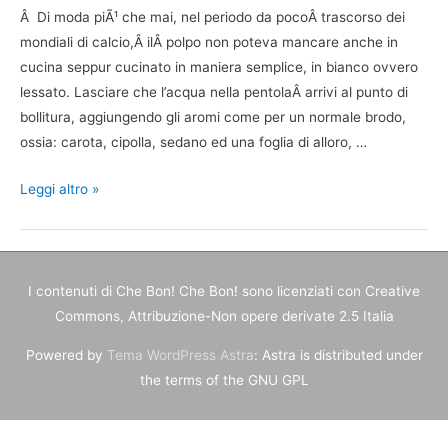
Â Di moda piÃ¹ che mai, nel periodo da pocoÂ trascorso dei
mondiali di calcio,Â ilÂ polpo non poteva mancare anche in
cucina seppur cucinato in maniera semplice, in bianco ovvero
lessato. Lasciare che l’acqua nella pentolaÂ arrivi al punto di
bollitura, aggiungendo gli aromi come per un normale brodo,
ossia: carota, cipolla, sedano ed una foglia di alloro, …
Polpo
Leggi altro »
in
bianco
I contenuti di
Che Bon! Che Bon!
sono licenziati con Creative
Commons, Attribuzione-Non opere derivate 2.5 Italia
Powered by
Tema WordPress Astra
: Astra is distributed under
the terms of the GNU GPL