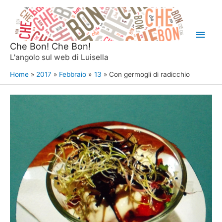
Vai
al
Men
contenuto
Che Bon! Che Bon!
princ
L'angolo sul web di Luisella
Home
2017
Febbraio
13
Con germogli di radicchio