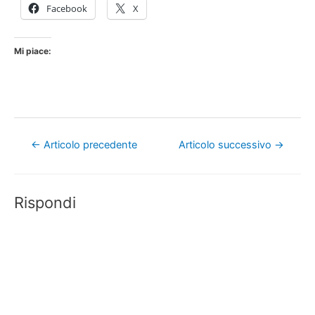
Facebook
X
Mi piace:
Navigazione
←
Articolo precedente
Articolo successivo
→
articoli
Rispondi