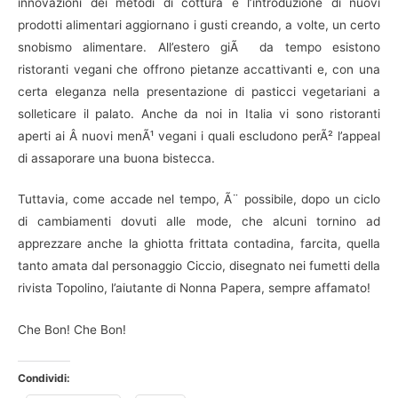
innovazioni dei metodi di cottura e l’introduzione di nuovi
prodotti alimentari aggiornano i gusti creando, a volte, un certo
snobismo alimentare. All’estero giÃ da tempo esistono
ristoranti vegani che offrono pietanze accattivanti e, con una
certa eleganza nella presentazione di pasticci vegetariani a
solleticare il palato. Anche da noi in Italia vi sono ristoranti
aperti ai Â nuovi menÃ¹ vegani i quali escludono perÃ² l’appeal
di assaporare una buona bistecca.
Tuttavia, come accade nel tempo, Ã¨ possibile, dopo un ciclo
di cambiamenti dovuti alle mode, che alcuni tornino ad
apprezzare anche la ghiotta frittata contadina, farcita, quella
tanto amata dal personaggio Ciccio, disegnato nei fumetti della
rivista Topolino, l’aiutante di Nonna Papera, sempre affamato!
Che Bon! Che Bon!
Condividi: