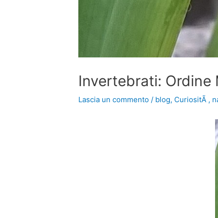
Invertebrati: Ordin
Lascia un commento
/
blog
,
CuriositÃ
,
n