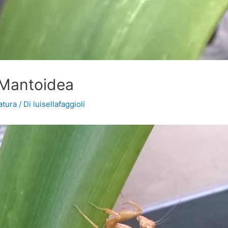
e Mantoidea
atura
/ Di
luisellafaggioli