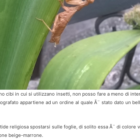
ibi in cui si utilizzano insetti, non posso fare a meno di inte
fotografato appartiene ad un ordine al quale Ã¨ stato dato un b
tide religiosa spostarsi sulle foglie, di solito essa Ã¨ di color
one beige-marrone.