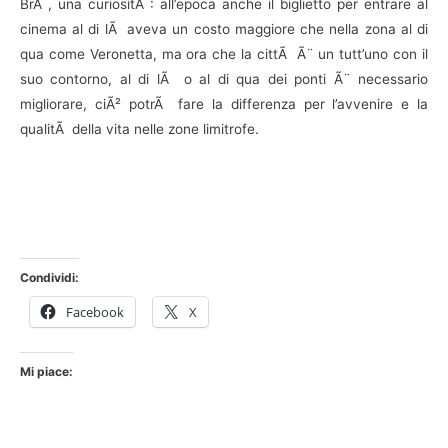
BrÃ , una curiositÃ : all’epoca anche il biglietto per entrare al
cinema al di lÃ aveva un costo maggiore che nella zona al di
qua come Veronetta, ma ora che la cittÃ Ã¨ un tutt’uno con il
suo contorno, al di lÃ o al di qua dei ponti Ã¨ necessario
migliorare, ciÃ² potrÃ fare la differenza per l’avvenire e la
qualitÃ della vita nelle zone limitrofe.
Condividi:
Facebook
X
Mi piace: