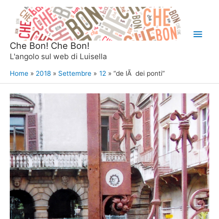
Vai
al
Men
contenuto
Che Bon! Che Bon!
princ
L'angolo sul web di Luisella
Home
2018
Settembre
12
“de lÃ dei ponti”