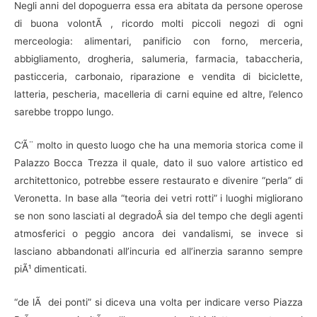
Negli anni del dopoguerra essa era abitata da persone operose
di buona volontÃ , ricordo molti piccoli negozi di ogni
merceologia: alimentari, panificio con forno, merceria,
abbigliamento, drogheria, salumeria, farmacia, tabaccheria,
pasticceria, carbonaio, riparazione e vendita di biciclette,
latteria, pescheria, macelleria di carni equine ed altre, l’elenco
sarebbe troppo lungo.
C’Ã¨ molto in questo luogo che ha una memoria storica come il
Palazzo Bocca Trezza il quale, dato il suo valore artistico ed
architettonico, potrebbe essere restaurato e divenire “perla” di
Veronetta. In base alla “teoria dei vetri rotti” i luoghi migliorano
se non sono lasciati al degradoÂ sia del tempo che degli agenti
atmosferici o peggio ancora dei vandalismi, se invece si
lasciano abbandonati all’incuria ed all’inerzia saranno sempre
piÃ¹ dimenticati.
“de lÃ dei ponti” si diceva una volta per indicare verso Piazza