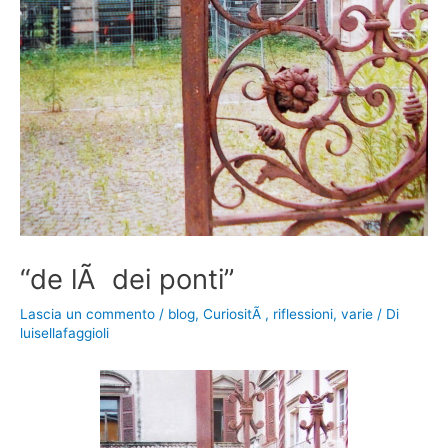
“de lÃ dei ponti”
Lascia un commento
/
blog
,
CuriositÃ
,
riflessioni
,
varie
/ Di
luisellafaggioli