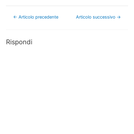
Navigazione
←
Articolo precedente
Articolo successivo
→
articoli
Rispondi