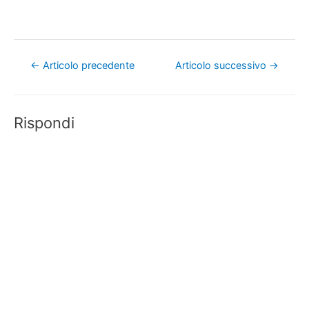
Navigazione
←
Articolo precedente
Articolo successivo
→
articoli
Rispondi