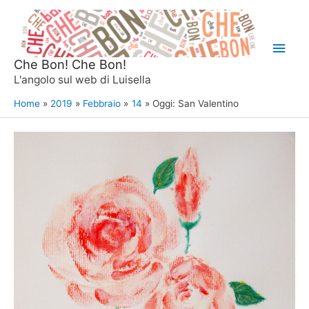
Vai
al
Men
contenuto
Che Bon! Che Bon!
princ
L'angolo sul web di Luisella
Home
2019
Febbraio
14
Oggi: San Valentino