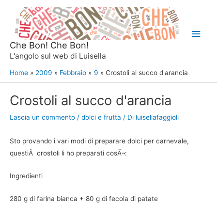
Vai
al
Men
contenuto
Che Bon! Che Bon!
princ
L'angolo sul web di Luisella
Home
2009
Febbraio
9
Crostoli al succo d'arancia
Crostoli al succo d'arancia
Lascia un commento
/
dolci e frutta
/ Di
luisellafaggioli
Sto provando i vari modi di preparare dolci per carnevale,
questiÂ crostoli li ho preparati cosÃ¬:
Ingredienti
280 g di farina bianca + 80 g di fecola di patate