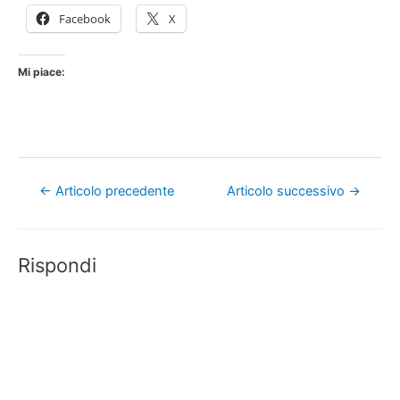
Facebook
X
Mi piace:
Navigazione
←
Articolo precedente
Articolo successivo
→
articoli
Rispondi