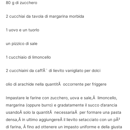
80 g di zucchero
2 cucchiai da tavola di margarina morbida
1 uovo e un tuorlo
un pizzico di sale
1 cucchiaio di limoncello
2 cucchiaini da caffÃ¨ di lievito vanigliato per dolci
olio di arachide nella quantitÃ occorrente per friggere
Impastare le farine con zucchero, uova e sale,Â limoncello,
margarina (oppure burro) e gradatamente il succo d’arancia
usandoÂ solo la quantitÃ necessariaÂ per formare una pasta
densa,Â in ultimo aggiungereÂ il lievito setacciato con un pÃ²
di farina, Â fino ad ottenere un impasto uniforme e della giusta