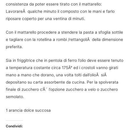
consistenza da poter essere tirato con il mattarello:
LavorareÂ qualche minuto il composto con le mani e farlo
riposare coperto per una ventina di minuti.
Con il mattarello procedere a stendere la pasta a sfoglia sottile
e tagliare con la rotellina a rombi /rettangoliÂ della dimensione
preferita.
Sia in friggitrice che in pentola di ferro l’olio deve essere tenuto
a temperatura costante circa 175Â° ed i crostoli vanno girati
mano a mano che dorano, una volta tolti dall’olioÂ siÂ
depositano su carta assorbente da cucina. Per la spolverata
finale di zucchero c’Ã¨ l’opzione zucchero a velo o zucchero
semolato.
1 arancia dolce succosa
Condividi: