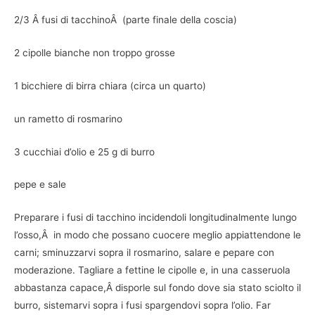
2/3 Â fusi di tacchinoÂ (parte finale della coscia)
2 cipolle bianche non troppo grosse
1 bicchiere di birra chiara (circa un quarto)
un rametto di rosmarino
3 cucchiai d’olio e 25 g di burro
pepe e sale
Preparare i fusi di tacchino incidendoli longitudinalmente lungo
l’osso,Â in modo che possano cuocere meglio appiattendone le
carni; sminuzzarvi sopra il rosmarino, salare e pepare con
moderazione. Tagliare a fettine le cipolle e, in una casseruola
abbastanza capace,Â disporle sul fondo dove sia stato sciolto il
burro, sistemarvi sopra i fusi spargendovi sopra l’olio. Far