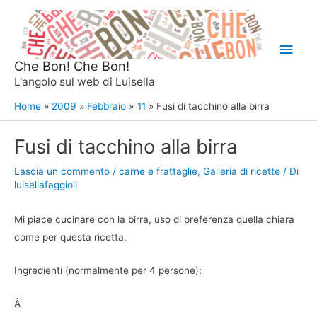
Vai
al
Men
contenuto
Che Bon! Che Bon!
princ
L'angolo sul web di Luisella
Home
2009
Febbraio
11
Fusi di tacchino alla birra
Fusi di tacchino alla birra
Lascia un commento
/
carne e frattaglie
,
Galleria di ricette
/ Di
luisellafaggioli
Mi piace cucinare con la birra, uso di preferenza quella chiara
come per questa ricetta.
Ingredienti (normalmente per 4 persone):
Â