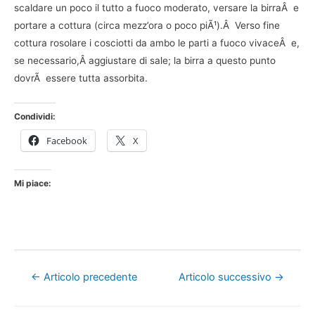
scaldare un poco il tutto a fuoco moderato, versare la birraÂ e
portare a cottura (circa mezz’ora o poco piÃ¹).Â Verso fine
cottura rosolare i cosciotti da ambo le parti a fuoco vivaceÂ e,
se necessario,Â aggiustare di sale; la birra a questo punto
dovrÃ essere tutta assorbita.
Condividi:
Facebook
X
Mi piace:
Navigazione
←
Articolo precedente
Articolo successivo
→
articoli