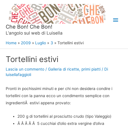
Vai
al
Men
contenuto
Che Bon! Che Bon!
princ
L'angolo sul web di Luisella
Home
2009
Luglio
3
Tortellini estivi
Tortellini estivi
Lascia un commento
/
Galleria di ricette
,
primi piatti
/ Di
luisellafaggioli
Pronti in pochissimi minuti e per chi non desidera condire i
tortellini con la panna ecco un condimento semplice con
ingredientiÂ estivi appena provato:
200 g di tortellini al prosciutto crudo (tipo Valeggio)
Â Â Â Â Â 5 cucchiai d’olio extra vergine d’oliva