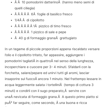
Â Â 10 pomodorini datterinoÂ (hanno meno semi di
quelli ciliegia)
Â Â Â Â Â 6Â foglie di basilico fresco
1/4Â Â di cipollotto
Â Â Â Â Â Â 1Â pizzico di timo fresco
Â Â Â Â Â 1 pizzico di sale e pepe
Â 40 g di formaggio granaÂ grattugiato
In un tegame di piccole proporzioni appena riscaldato versare
l’olio e il cipollotto tritato, far appassire, aggiungere i
pomodorini tagliatiÂ in quattroÂ nel senso della lunghezza,
incoperchiare e cuocere per 3- 4 minuti. Sfaldarli con la
forchetta, salare/pepare ed unirvi tutti gli aromi, lasciar
insaporire sul fuocoÂ ancora 1 minuto. Nel frattempo lessare in
acqua leggermente salata i tortelliniÂ (tempo di cottura 3
minuti) e condirli con il sugo preparato,Â servire con
unaÂ nevicata di formaggio grana.Â A questo primo piatto si
puÃ² far seguire, come secondo, Â una buona e ricca