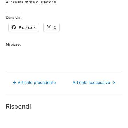
Â insalata mista di stagione.
Condividi:
Facebook
X
Mi piace:
Navigazione
←
Articolo precedente
Articolo successivo
→
articoli
Rispondi