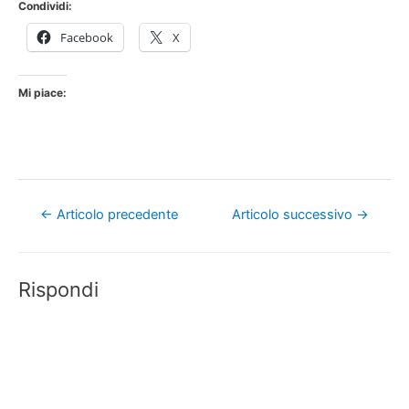
Condividi:
Facebook
X
Mi piace:
Navigazione
←
Articolo precedente
Articolo successivo
→
articoli
Rispondi