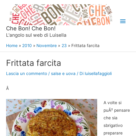
Vai
al
Men
contenuto
Che Bon! Che Bon!
princ
L'angolo sul web di Luisella
Home
2010
Novembre
23
Frittata farcita
Frittata farcita
Lascia un commento
/
salse e uova
/ Di
luisellafaggioli
Â
A volte si
puÃ² pensare
che sia
sbrigativo
preparare