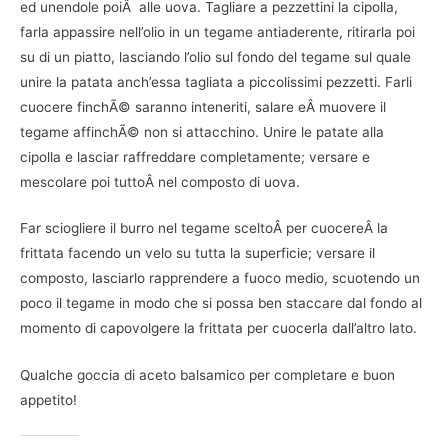
ed unendole poiÂ alle uova. Tagliare a pezzettini la cipolla,
farla appassire nell’olio in un tegame antiaderente, ritirarla poi
su di un piatto, lasciando l’olio sul fondo del tegame sul quale
unire la patata anch’essa tagliata a piccolissimi pezzetti. Farli
cuocere finchÃ© saranno inteneriti, salare eÂ muovere il
tegame affinchÃ© non si attacchino. Unire le patate alla
cipolla e lasciar raffreddare completamente; versare e
mescolare poi tuttoÂ nel composto di uova.
Far sciogliere il burro nel tegame sceltoÂ per cuocereÂ la
frittata facendo un velo su tutta la superficie; versare il
composto, lasciarlo rapprendere a fuoco medio, scuotendo un
poco il tegame in modo che si possa ben staccare dal fondo al
momento di capovolgere la frittata per cuocerla dall’altro lato.
Qualche goccia di aceto balsamico per completare e buon
appetito!