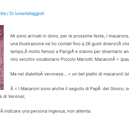
utta
/ Di
luisellafaggioli
Mi sono arrivati in dono, per le prossime feste, i macarons
una illustrazione ne ho contati fino a 26 gusti diversi)Â ch
tempo,Â molto famosi a ParigiÂ e stanno per diventarlo anc
mio vecchio vocabolario Piccolo Mariotti: MacaronÂ = (pas
Ma nel dialettoÂ veronese… = un bel piatto di macaroni! (st
Â = i Macaroni sono anche il seguito di PapÃ del Gnoco, s
e di Verona);
rÂ indicare una persona ingenua, non attenta.