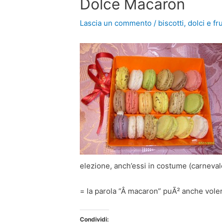
Dolce Macaron
Lascia un commento
/
biscotti
,
dolci e fr
elezione, anch’essi in costume (carneval
= la parola “Â macaron” puÃ² anche vole
Condividi: