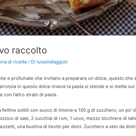
vo raccolto
ria di ricette
/ Di
luisellafaggioli
lle e profumate che invitano a preparare un dolce, questo che
i arrotola in questo dolce invece la pasta si stende e si mette su
 con l’altro strato di pasta.
a fettine sottili con succo di limone e 100 g di zucchero, un po’ d
pizzico di sale, 2 cucchiai di rum, 1 uovo, mezzo bicchiere di lat
pezzetti, una bustina di lievito per dolci. Zucchero a velo da dist