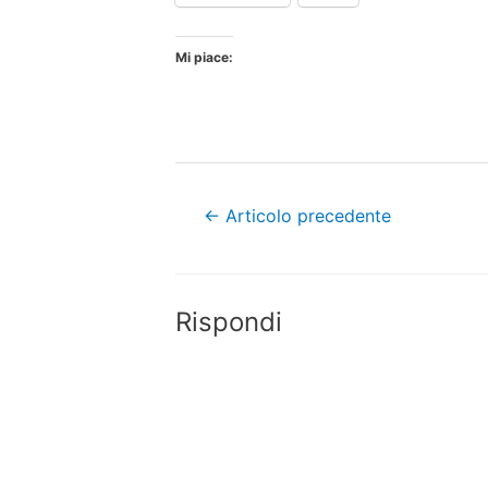
Mi piace:
Navigazione
←
Articolo precedente
articoli
Rispondi