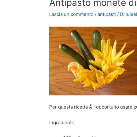
Antipasto monete di
Lascia un commento
/
antipasti
/ Di
luise
Per questa ricetta Ã¨ opportuno usare zuc
Ingredienti: