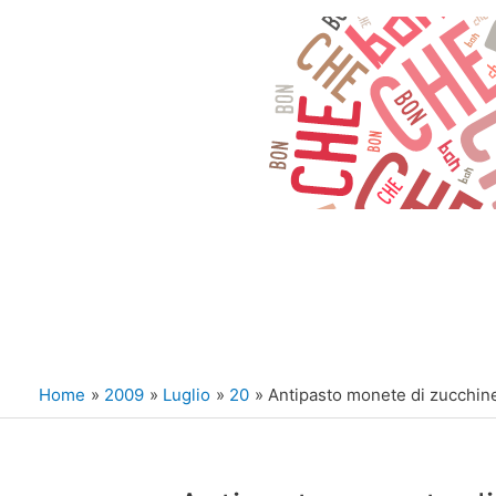
Vai
al
contenuto
Home
2009
Luglio
20
Antipasto monete di zucchin