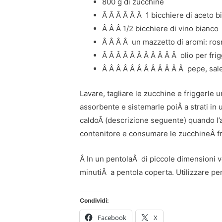
800 g di zucchine
Â Â Â Â Â Â 1 bicchiere di aceto b
Â Â Â 1/2 bicchiere di vino bianco
Â Â Â Â un mazzetto di aromi: rosma
Â Â Â Â Â Â Â Â Â Â Â olio per fri
Â Â Â Â Â Â Â Â Â Â Â Â pepe, sal
Lavare, tagliare le zucchine e friggerle un
assorbente e sistemarle poiÂ a strati in
caldoÂ (descrizione seguente) quando l’ac
contenitore e consumare le zucchineÂ fr
Â In un pentolaÂ di piccole dimensioni vers
minutiÂ a pentola coperta. Utilizzare per
Condividi:
Facebook
X