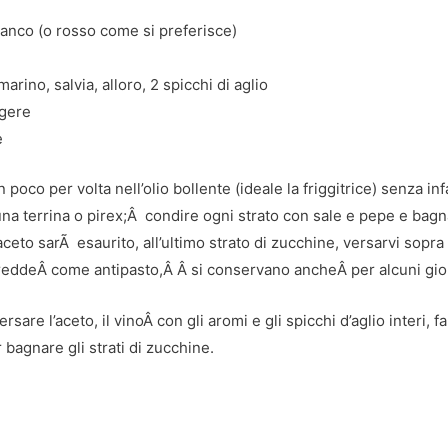
ianco (o rosso come si preferisce)
rino, salvia, alloro, 2 spicchi di aglio
ggere
e
 poco per volta nell’olio bollente (ideale la friggitrice) senza in
 una terrina o pirex;Â condire ogni strato con sale e pepe e bag
eto sarÃ esaurito, all’ultimo strato di zucchine, versarvi sopra 
eddeÂ come antipasto,Â Â si conservano ancheÂ per alcuni giorni
are l’aceto, il vinoÂ con gli aromi e gli spicchi d’aglio interi, f
 bagnare gli strati di zucchine.