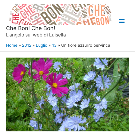
Vai
al
Men
contenuto
Che Bon! Che Bon!
princ
L'angolo sul web di Luisella
Home
2012
Luglio
13
Un fiore azzurro pervinca