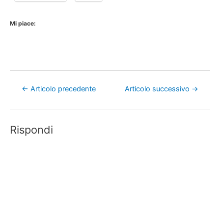
Mi piace:
Navigazione
←
Articolo precedente
Articolo successivo
→
articoli
Rispondi