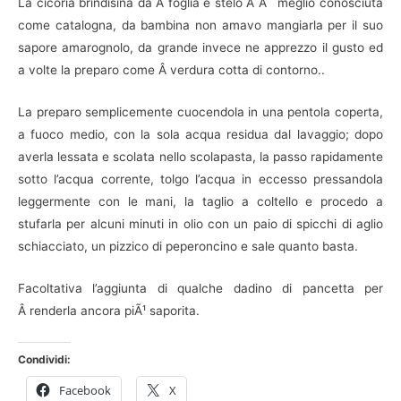
La cicoria brindisina da Â foglia e stelo Â Ã¨ meglio conosciuta
come catalogna, da bambina non amavo mangiarla per il suo
sapore amarognolo, da grande invece ne apprezzo il gusto ed
a volte la preparo come Â verdura cotta di contorno..
La preparo semplicemente cuocendola in una pentola coperta,
a fuoco medio, con la sola acqua residua dal lavaggio; dopo
averla lessata e scolata nello scolapasta, la passo rapidamente
sotto l’acqua corrente, tolgo l’acqua in eccesso pressandola
leggermente con le mani, la taglio a coltello e procedo a
stufarla per alcuni minuti in olio con un paio di spicchi di aglio
schiacciato, un pizzico di peperoncino e sale quanto basta.
Facoltativa l’aggiunta di qualche dadino di pancetta per
Â renderla ancora piÃ¹ saporita.
Condividi:
Facebook
X