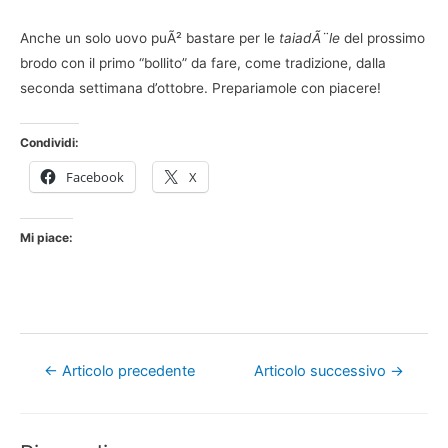
Anche un solo uovo puÃ² bastare per le
taiadÃ¨le
del prossimo
brodo con il primo “bollito” da fare, come tradizione, dalla
seconda settimana d’ottobre. Prepariamole con piacere!
Condividi:
Facebook
X
Mi piace:
Navigazione
←
Articolo precedente
Articolo successivo
→
articoli