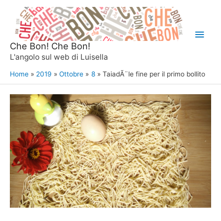
Vai
al
Men
contenuto
Che Bon! Che Bon!
princ
L'angolo sul web di Luisella
Home
2019
Ottobre
8
TaiadÃ¨le fine per il primo bollito