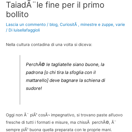
TaiadÃ¨le fine per il primo
bollito
Lascia un commento
/
blog
,
CuriositÃ
,
minestre e zuppe
,
varie
/ Di
luisellafaggioli
Nella cultura contadina di una volta si diceva:
PerchÃ© le tagliatelle siano buone, la
padrona [o chi tira la sfoglia con il
mattarello] deve bagnare la schiena di
sudore!
Oggi non Ã¨ piÃ¹ cosÃ¬ impegnativo, si trovano paste all’uovo
fresche di tutti i formati e misure, ma chissÃ perchÃ©, Ã¨
sempre piÃ¹ buona quella preparata con le proprie mani.