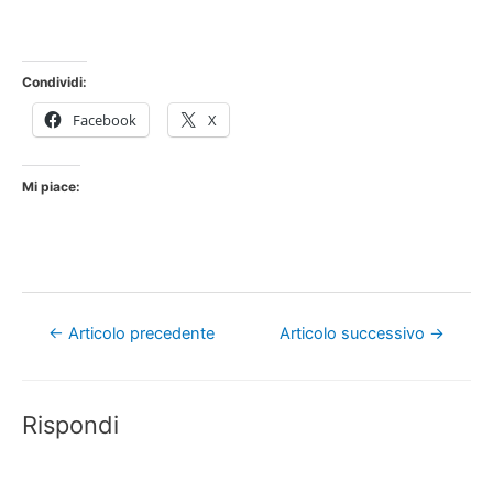
Condividi:
Facebook
X
Mi piace:
Navigazione
←
Articolo precedente
Articolo successivo
→
articoli
Rispondi