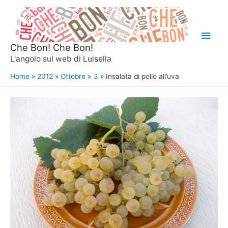
Vai
al
Men
contenuto
Che Bon! Che Bon!
princ
L'angolo sul web di Luisella
Home
2012
Ottobre
3
Insalata di pollo all’uva